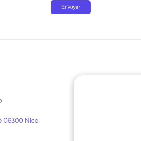
Envoyer
b
ne 06300 Nice