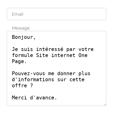
Email
Message